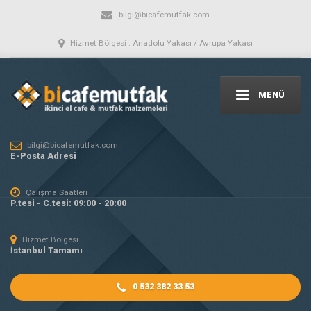
bilgi@bicafemutfak.com
Hizmet Bölgesi : Anadolu Yakası / Avrupa Yakası
MENÜ
bilgi@bicafemutfak.com
E-Posta Adresi
Çalışma Saatleri
P.tesi - C.tesi: 09:00 - 20:00
Hizmet Bölgesi
İstanbul Tamamı
0 532 382 33 53