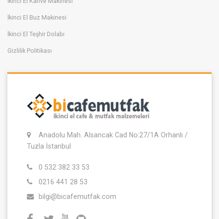
İkinci El Kahve Makinesi
İkinci El Buz Makinesi
İkinci El Teşhir Dolabı
Gizlilik Politikası
Anadolu Mah. Alsancak Cad No:27/1A Orhanlı /
Tuzla İstanbul
0 532 382 33 53
0216 441 28 53
bilgi@bicafemutfak.com