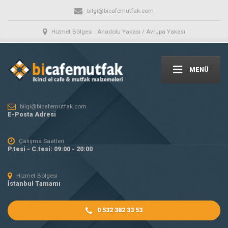
bilgi@bicafemutfak.com
Hizmet Bölgesi : Anadolu Yakası / Avrupa Yakası
MENÜ
bilgi@bicafemutfak.com
E-Posta Adresi
Çalışma Saatleri
P.tesi - C.tesi: 09:00 - 20:00
Hizmet Bölgesi
İstanbul Tamamı
0 532 382 33 53