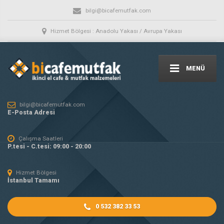
bilgi@bicafemutfak.com
Hizmet Bölgesi : Anadolu Yakası / Avrupa Yakası
MENÜ
bilgi@bicafemutfak.com
E-Posta Adresi
Çalışma Saatleri
P.tesi - C.tesi: 09:00 - 20:00
Hizmet Bölgesi
İstanbul Tamamı
0 532 382 33 53